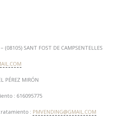
, 1 – (08105) SANT FOST DE CAMPSENTELLES
AIL.COM
UEL PÉREZ MIRÓN
iento : 616095775
tratamiento :
PMVENDING@GMAIL.COM