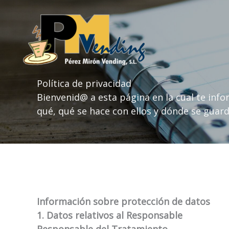
Ir
al
contenido
Política de privacidad
Bienvenid@ a esta página en la cual te in
qué, qué se hace con ellos y dónde se guard
Información sobre protección de datos
1. Datos relativos al Responsable